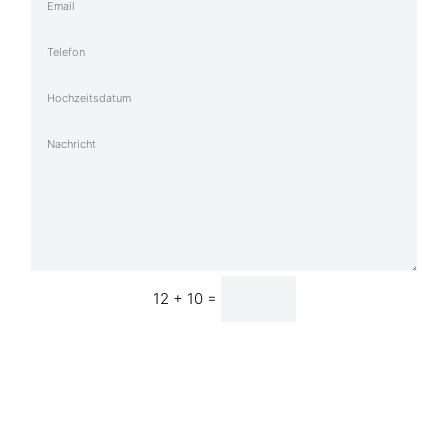
=
12 + 10
... und los